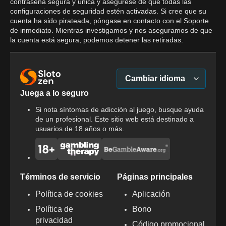
contraseña segura y única y asegúrese de que todas las
configuraciones de seguridad estén activadas. Si cree que su
cuenta ha sido pirateada, póngase en contacto con el Soporte
de inmediato. Mientras investigamos y nos aseguramos de que
la cuenta está segura, podemos detener las retiradas.
Cambiar idioma
Juega a lo seguro
Si nota síntomas de adicción al juego, busque ayuda
de un profesional. Este sitio web está destinado a
usuarios de 18 años o más.
Términos de servicio
Páginas principales
Política de cookies
Aplicación
Política de
Bono
privacidad
Código promocional