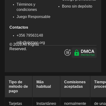
Términos y
Bono sin depósito
condiciones
Juego Responsable
Contactos
+356 79563148
info@slotzen.org
© 2026 All Rights
Reserved.
Tipo de
Más
Comisiones
Tiemp
método de
habitual
aceptadas
proce
pago
Tarjetas
Instantáneo
normalmente
de una