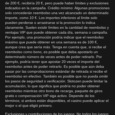
de 200 €, recibiría 20 €, pero puede haber límites y exclusiones
indicados en la campaña. Crédito mínimo: Algunas promociones
solo concederán reembolso una vez alcanzado un determinado
importe, como 10 €. Los importes inferiores al límite solo
pueden perderse o arrastrarse si la promoción lo indica
claramente. Suelen existir límites en la cantidad de reembolso y
ventajas VIP que puede obtener cada día, semana o campaña.
Por ejemplo, una promoción podría indicar que el reembolso
máximo que puede obtener en una semana es de 100 €,
aunque crea que sería más. Tenga en cuenta que, si recibe el
reembolso como bono, es posible que deba apostarlo un
determinado número de veces antes de poder retirarlo. Por
ejemplo, podría tener que apostar 20 veces el importe del
reembolso antes de poder retirarlo. Es posible que aún deba
pasar por las comprobaciones estándar de retirada si recibe el
reembolso en efectivo. También es posible que no pueda omitir
los pasos de seguridad o verificación. Slotozen puede limitar la
acumulación, lo que significa que podría no poder obtener
reembolso mientras otro bono de recarga, paquete de giros
gratis o compensación VIP siga activo. Depende de los
términos; si ambos están disponibles, el casino puede aplicar el
mejor o el que eligió primero.
Exclusiones y contribuciones de los juegos: No todos los juegos