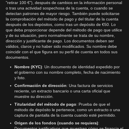
"retirar 100 €"), después de cambios en la información personal
o tras una actividad sospechosa de la cuenta, o cuando se
detectan patrones de mayor riesgo. También puede solicitarse
la comprobación del método de pago y del titular de la cuenta
después de los depósitos, como tras un depósito de €50. Lo
que deba proporcionar depende del método de pago que utilice
y de su situación, pero normalmente se trata de su nombre,
dirección y justificante de pago. Los documentos deben ser
válidos, claros y no haber sido modificados. Su nombre debe
coincidir con el que figura en su perfil de cuenta en todos sus
documentos.
Nombre (KYC)
: Un documento de identidad expedido por
el gobierno con su nombre completo, fecha de nacimiento
y foto.
Confirmación de dirección
: Una factura de servicios
reciente, un extracto bancario o una carta oficial que
muestre su dirección.
Titularidad del método de pago
: Prueba de que el
método de depósito le pertenece, como un extracto o una
captura de pantalla de la cuenta cuando esté permitido.
Origen de los fondos (cuando se requiera)
:
Documentos justificativos que muestren cómo se financia el