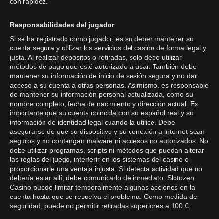
con rapidez.
Responsabilidades del jugador
Si se ha registrado como jugador, es su deber mantener su
cuenta segura y utilizar los servicios del casino de forma legal y
justa. Al realizar depósitos o retiradas, solo debe utilizar
métodos de pago que esté autorizado a usar. También debe
mantener su información de inicio de sesión segura y no dar
acceso a su cuenta a otras personas. Asimismo, es responsable
de mantener su información personal actualizada, como su
nombre completo, fecha de nacimiento y dirección actual. Es
importante que su cuenta coincida con su español real y su
información de identidad legal cuando la utilice. Debe
asegurarse de que su dispositivo y su conexión a internet sean
seguros y no contengan malware ni accesos no autorizados. No
debe utilizar programas, scripts ni métodos que puedan alterar
las reglas del juego, interferir en los sistemas del casino o
proporcionarle una ventaja injusta. Si detecta actividad que no
debería estar allí, debe comunicarlo de inmediato. Slotozen
Casino puede limitar temporalmente algunas acciones en la
cuenta hasta que se resuelva el problema. Como medida de
seguridad, puede no permitir retiradas superiores a 100 €.