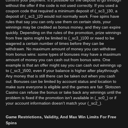
without the offer if the code is not used correctly. If you used a
coupon code that required a minimum deposit of (_sc3_)30, a
deposit of (_sc3_)20 would not normally work. Free spins have
rules that say you can only use them on certain slots, your
winnings may be credited as bonus money, and they can expire
quickly. Depending on the rules of the promotion, prize winnings
from free spins might be limited to (_sc3_)100 or need to be
wagered a certain number of times before they can be
withdrawn. No maximum amount of money you can withdraw
from bonus wins: some types of bonuses may have a maximum
amount of money you can cash out from bonus wins. One
example is that an offer might say you can cash out winnings up
to (_sc3_)500, even if your balance is higher after playthrough.
Any money that is still there can be taken out when you cash
out. Bonuses can be limited by account status and location to
make sure everyone is eligible and the games are fair. Slotozen
Casino can refuse the bonus or take back any winnings until the
problem is fixed if the promotion isn't available in (_sc0_) or if
your account information doesn't match your (_sc2_).
Game Restrictions, Validity, And Max Win Limits For Free
Spins