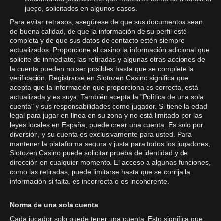
juego, solicitados en algunos casos.
Para evitar retrasos, asegúrese de que sus documentos sean
de buena calidad, de que la información de su perfil esté
completa y de que sus datos de contacto estén siempre
actualizados. Proporcione al casino la información adicional que
solicite de inmediato; las retiradas y algunas otras acciones de
la cuenta pueden no ser posibles hasta que se complete la
verificación. Registrarse en Slotozen Casino significa que
acepta que la información que proporciona es correcta, está
actualizada y es suya. También acepta la "Política de una sola
cuenta" y sus responsabilidades como jugador. Si tiene la edad
legal para jugar en línea en su zona y no está limitado por las
leyes locales en España, puede crear una cuenta. Es solo por
diversión, y su cuenta es exclusivamente para usted. Para
mantener la plataforma segura y justa para todos los jugadores,
Slotozen Casino puede solicitar prueba de identidad y de
dirección en cualquier momento. El acceso a algunas funciones,
como las retiradas, puede limitarse hasta que se corrija la
información si falta, es incorrecta o es incoherente.
Norma de una sola cuenta
Cada jugador solo puede tener una cuenta. Esto significa que