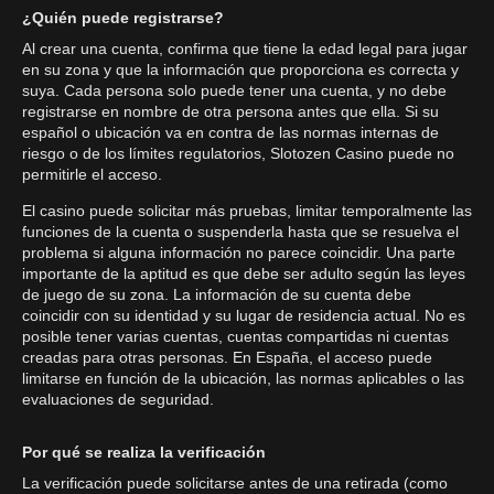
¿Quién puede registrarse?
Al crear una cuenta, confirma que tiene la edad legal para jugar
en su zona y que la información que proporciona es correcta y
suya. Cada persona solo puede tener una cuenta, y no debe
registrarse en nombre de otra persona antes que ella. Si su
español o ubicación va en contra de las normas internas de
riesgo o de los límites regulatorios, Slotozen Casino puede no
permitirle el acceso.
El casino puede solicitar más pruebas, limitar temporalmente las
funciones de la cuenta o suspenderla hasta que se resuelva el
problema si alguna información no parece coincidir. Una parte
importante de la aptitud es que debe ser adulto según las leyes
de juego de su zona. La información de su cuenta debe
coincidir con su identidad y su lugar de residencia actual. No es
posible tener varias cuentas, cuentas compartidas ni cuentas
creadas para otras personas. En España, el acceso puede
limitarse en función de la ubicación, las normas aplicables o las
evaluaciones de seguridad.
Por qué se realiza la verificación
La verificación puede solicitarse antes de una retirada (como