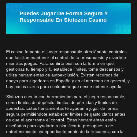
Puedes Jugar De Forma Segura Y
Responsable En Slotozen Casino
El casino fomenta el juego responsable ofreciéndote controles
que facilitan mantener el control de tu presupuesto y divertirte
mientras juegas. Para sentirte bien con la forma en que
gestionas tu tiempo y €, establece límites, toma descansos y
utiliza herramientas de autoexclusión. Existen recursos de
apoyo para jugadores en España y en el mercado en general, y
hay pasos claros para cualquiera que desee obtener ayuda.
Slotozen cuenta con herramientas para el juego responsable,
como límites de depósito, límites de pérdidas y límites de
apuestas. Estas herramientas te ayudan a jugar de forma
segura permitiéndote establecer límites de gasto claros antes
de que el azar tome el control. Estas herramientas están
diseñadas para ayudarte a planificar tu presupuesto de
entretenimiento, independientemente de la frecuencia con la