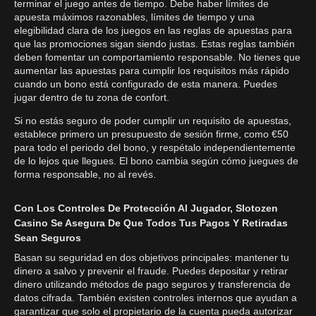
terminar el juego antes de tiempo. Debe haber límites de
apuesta máximos razonables, límites de tiempo y una
elegibilidad clara de los juegos en las reglas de apuestas para
que las promociones sigan siendo justas. Estas reglas también
deben fomentar un comportamiento responsable. No tienes que
aumentar las apuestas para cumplir los requisitos más rápido
cuando un bono está configurado de esta manera. Puedes
jugar dentro de tu zona de confort.
Si no estás seguro de poder cumplir un requisito de apuestas,
establece primero un presupuesto de sesión firme, como €50
para todo el periodo del bono, y respétalo independientemente
de lo lejos que llegues. El bono cambia según cómo juegues de
forma responsable, no al revés.
Con Los Controles De Protección Al Jugador, Slotozen
Casino Se Asegura De Que Todos Tus Pagos Y Retiradas
Sean Seguros
Basan su seguridad en dos objetivos principales: mantener tu
dinero a salvo y prevenir el fraude. Puedes depositar y retirar
dinero utilizando métodos de pago seguros y transferencia de
datos cifrada. También existen controles internos que ayudan a
garantizar que solo el propietario de la cuenta pueda autorizar