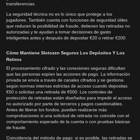
transferencias.
La seguridad técnica no es lo único que protege a los
jugadores. También cuenta con funciones de seguridad útiles
que reducen la posibilidad de fraude, detienen las retiradas no
autorizadas y te ayudan a tomar decisiones de gasto
inteligentes antes y después de depositar €20 o retirar €200.
Cómo Mantiene Slotozen Seguros Los Depósitos Y Los
Retiros
El procesamiento cifrado y las conexiones seguras dificultan
que las personas espíen las acciones de pago. La información
privada se envía a través de canales cifrados y se gestiona
según normas internas estrictas de acceso cuando depositas
€50 o solicitas una retirada de €500. Los controles de
protección de retiradas están diseñados para impedir el acceso
no autorizado por parte de terceros y pagos cuestionables.
Antes de liberar los fondos, pueden realizarse más
comprobaciones si una solicitud de retirada no coincide con el
comportamiento esperado de la cuenta o con pruebas básicas
de fraude.
Coincidencia del método de pago: si es posible, las retiradas se