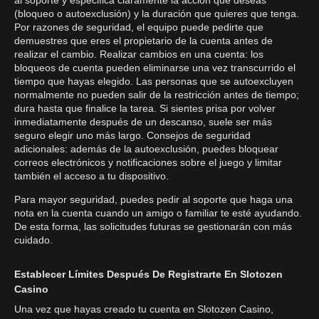
(bloqueo o autoexclusión) y la duración que quieres que tenga.
Por razones de seguridad, el equipo puede pedirte que
demuestres que eres el propietario de la cuenta antes de
realizar el cambio. Realizar cambios en una cuenta: los
bloqueos de cuenta pueden eliminarse una vez transcurrido el
tiempo que hayas elegido. Las personas que se autoexcluyen
normalmente no pueden salir de la restricción antes de tiempo;
dura hasta que finalice la tarea. Si sientes prisa por volver
inmediatamente después de un descanso, suele ser más
seguro elegir uno más largo. Consejos de seguridad
adicionales: además de la autoexclusión, puedes bloquear
correos electrónicos y notificaciones sobre el juego y limitar
también el acceso a tu dispositivo.
Para mayor seguridad, puedes pedir al soporte que haga una
nota en la cuenta cuando un amigo o familiar te esté ayudando.
De esta forma, las solicitudes futuras se gestionarán con más
cuidado.
Establecer Límites Después De Registrarte En Slotozen
Casino
Una vez que hayas creado tu cuenta en Slotozen Casino,