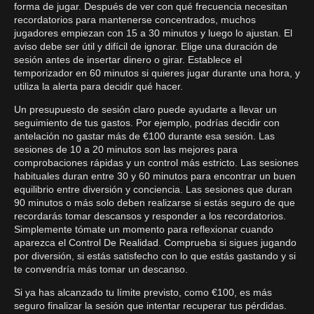
forma de jugar. Después de ver con qué frecuencia necesitan
recordatorios para mantenerse concentrados, muchos
jugadores empiezan con 15 a 30 minutos y luego lo ajustan. El
aviso debe ser útil y difícil de ignorar. Elige una duración de
sesión antes de insertar dinero o girar. Establece el
temporizador en 60 minutos si quieres jugar durante una hora, y
utiliza la alerta para decidir qué hacer.
Un presupuesto de sesión claro puede ayudarte a llevar un
seguimiento de tus gastos. Por ejemplo, podrías decidir con
antelación no gastar más de €100 durante esa sesión. Las
sesiones de 10 a 20 minutos son las mejores para
comprobaciones rápidas y un control más estricto. Las sesiones
habituales duran entre 30 y 60 minutos para encontrar un buen
equilibrio entre diversión y conciencia. Las sesiones que duran
90 minutos o más solo deben realizarse si estás seguro de que
recordarás tomar descansos y responder a los recordatorios.
Simplemente tómate un momento para reflexionar cuando
aparezca el Control De Realidad. Comprueba si sigues jugando
por diversión, si estás satisfecho con lo que estás gastando y si
te convendría más tomar un descanso.
Si ya has alcanzado tu límite previsto, como €100, es más
seguro finalizar la sesión que intentar recuperar tus pérdidas.