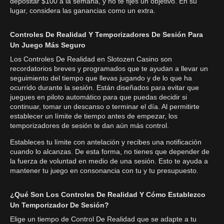
depositar $100 a la semana, y no te fijes un objetivo. En su
lugar, considera las ganancias como un extra.
Controles De Realidad Y Temporizadores De Sesión Para
Un Juego Más Seguro
Los Controles De Realidad en Slotozen Casino son
recordatorios breves y programados que te ayudan a llevar un
seguimiento del tiempo que llevas jugando y de lo que ha
ocurrido durante la sesión. Están diseñados para evitar que
juegues en piloto automático para que puedas decidir si
continuar, tomar un descanso o terminar el día. Al permitirte
establecer un límite de tiempo antes de empezar, los
temporizadores de sesión te dan aún más control.
Estableces tu límite con antelación y recibes una notificación
cuando lo alcanzas. De esta forma, no tienes que depender de
la fuerza de voluntad en medio de una sesión. Esto te ayuda a
mantener tu juego en consonancia con tu y tu presupuesto.
¿Qué Son Los Controles De Realidad Y Cómo Establezco
Un Temporizador De Sesión?
Elige un tiempo de Control De Realidad que se adapte a tu