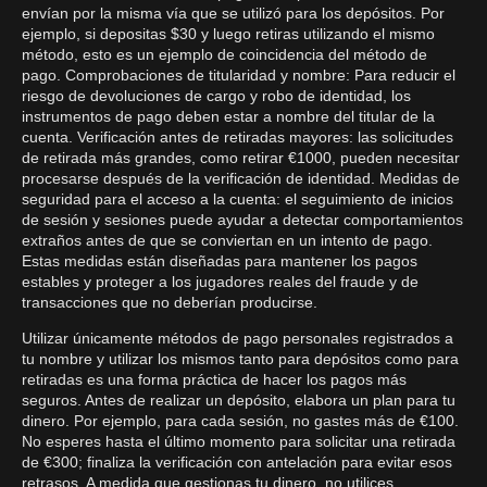
envían por la misma vía que se utilizó para los depósitos. Por
ejemplo, si depositas $30 y luego retiras utilizando el mismo
método, esto es un ejemplo de coincidencia del método de
pago. Comprobaciones de titularidad y nombre: Para reducir el
riesgo de devoluciones de cargo y robo de identidad, los
instrumentos de pago deben estar a nombre del titular de la
cuenta. Verificación antes de retiradas mayores: las solicitudes
de retirada más grandes, como retirar €1000, pueden necesitar
procesarse después de la verificación de identidad. Medidas de
seguridad para el acceso a la cuenta: el seguimiento de inicios
de sesión y sesiones puede ayudar a detectar comportamientos
extraños antes de que se conviertan en un intento de pago.
Estas medidas están diseñadas para mantener los pagos
estables y proteger a los jugadores reales del fraude y de
transacciones que no deberían producirse.
Utilizar únicamente métodos de pago personales registrados a
tu nombre y utilizar los mismos tanto para depósitos como para
retiradas es una forma práctica de hacer los pagos más
seguros. Antes de realizar un depósito, elabora un plan para tu
dinero. Por ejemplo, para cada sesión, no gastes más de €100.
No esperes hasta el último momento para solicitar una retirada
de €300; finaliza la verificación con antelación para evitar esos
retrasos. A medida que gestionas tu dinero, no utilices