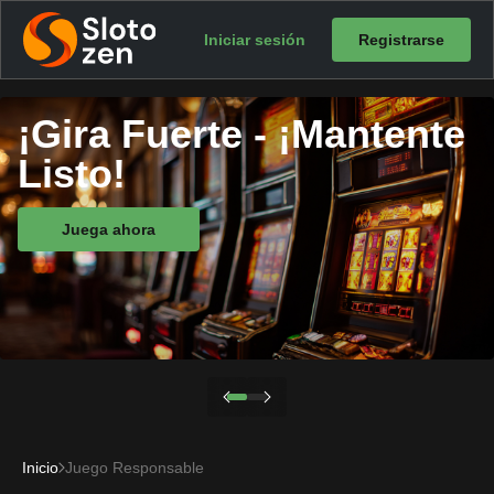
Iniciar sesión
Registrarse
¡Gira Fuerte - ¡Mantente
Listo!
Juega ahora
Inicio
Juego Responsable