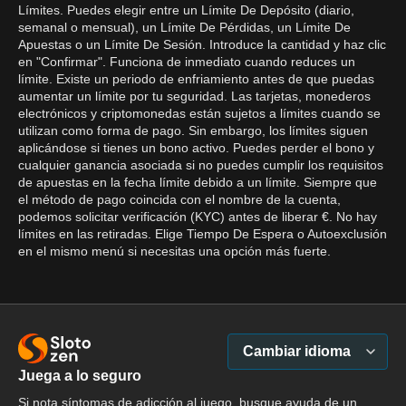
Límites. Puedes elegir entre un Límite De Depósito (diario,
semanal o mensual), un Límite De Pérdidas, un Límite De
Apuestas o un Límite De Sesión. Introduce la cantidad y haz clic
en "Confirmar". Funciona de inmediato cuando reduces un
límite. Existe un periodo de enfriamiento antes de que puedas
aumentar un límite por tu seguridad. Las tarjetas, monederos
electrónicos y criptomonedas están sujetos a límites cuando se
utilizan como forma de pago. Sin embargo, los límites siguen
aplicándose si tienes un bono activo. Puedes perder el bono y
cualquier ganancia asociada si no puedes cumplir los requisitos
de apuestas en la fecha límite debido a un límite. Siempre que
el método de pago coincida con el nombre de la cuenta,
podemos solicitar verificación (KYC) antes de liberar €. No hay
límites en las retiradas. Elige Tiempo De Espera o Autoexclusión
en el mismo menú si necesitas una opción más fuerte.
Cambiar idioma
Juega a lo seguro
Si nota síntomas de adicción al juego, busque ayuda de un