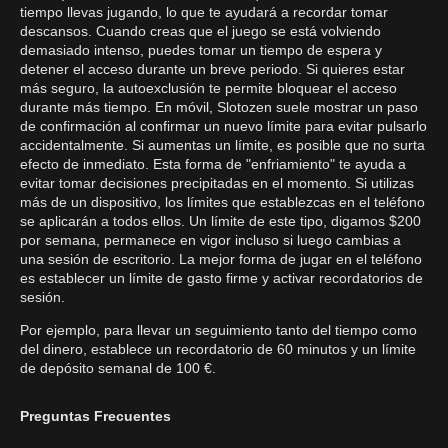
tiempo llevas jugando, lo que te ayudará a recordar tomar
descansos. Cuando creas que el juego se está volviendo
demasiado intenso, puedes tomar un tiempo de espera y
detener el acceso durante un breve periodo. Si quieres estar
más seguro, la autoexclusión te permite bloquear el acceso
durante más tiempo. En móvil, Slotozen suele mostrar un paso
de confirmación al confirmar un nuevo límite para evitar pulsarlo
accidentalmente. Si aumentas un límite, es posible que no surta
efecto de inmediato. Esta forma de "enfriamiento" te ayuda a
evitar tomar decisiones precipitadas en el momento. Si utilizas
más de un dispositivo, los límites que establezcas en el teléfono
se aplicarán a todos ellos. Un límite de este tipo, digamos $200
por semana, permanece en vigor incluso si luego cambias a
una sesión de escritorio. La mejor forma de jugar en el teléfono
es establecer un límite de gasto firme y activar recordatorios de
sesión.
Por ejemplo, para llevar un seguimiento tanto del tiempo como
del dinero, establece un recordatorio de 60 minutos y un límite
de depósito semanal de 100 €.
Preguntas Frecuentes