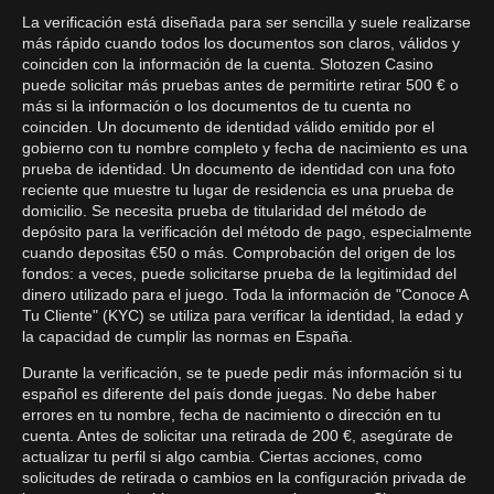
La verificación está diseñada para ser sencilla y suele realizarse
más rápido cuando todos los documentos son claros, válidos y
coinciden con la información de la cuenta. Slotozen Casino
puede solicitar más pruebas antes de permitirte retirar 500 € o
más si la información o los documentos de tu cuenta no
coinciden. Un documento de identidad válido emitido por el
gobierno con tu nombre completo y fecha de nacimiento es una
prueba de identidad. Un documento de identidad con una foto
reciente que muestre tu lugar de residencia es una prueba de
domicilio. Se necesita prueba de titularidad del método de
depósito para la verificación del método de pago, especialmente
cuando depositas €50 o más. Comprobación del origen de los
fondos: a veces, puede solicitarse prueba de la legitimidad del
dinero utilizado para el juego. Toda la información de "Conoce A
Tu Cliente" (KYC) se utiliza para verificar la identidad, la edad y
la capacidad de cumplir las normas en España.
Durante la verificación, se te puede pedir más información si tu
español es diferente del país donde juegas. No debe haber
errores en tu nombre, fecha de nacimiento o dirección en tu
cuenta. Antes de solicitar una retirada de 200 €, asegúrate de
actualizar tu perfil si algo cambia. Ciertas acciones, como
solicitudes de retirada o cambios en la configuración privada de