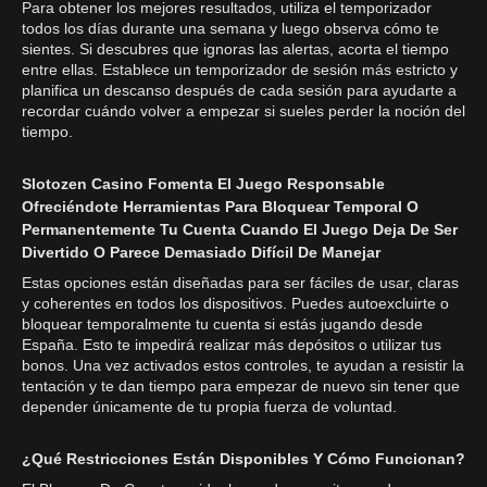
Para obtener los mejores resultados, utiliza el temporizador
todos los días durante una semana y luego observa cómo te
sientes. Si descubres que ignoras las alertas, acorta el tiempo
entre ellas. Establece un temporizador de sesión más estricto y
planifica un descanso después de cada sesión para ayudarte a
recordar cuándo volver a empezar si sueles perder la noción del
tiempo.
Slotozen Casino Fomenta El Juego Responsable
Ofreciéndote Herramientas Para Bloquear Temporal O
Permanentemente Tu Cuenta Cuando El Juego Deja De Ser
Divertido O Parece Demasiado Difícil De Manejar
Estas opciones están diseñadas para ser fáciles de usar, claras
y coherentes en todos los dispositivos. Puedes autoexcluirte o
bloquear temporalmente tu cuenta si estás jugando desde
España. Esto te impedirá realizar más depósitos o utilizar tus
bonos. Una vez activados estos controles, te ayudan a resistir la
tentación y te dan tiempo para empezar de nuevo sin tener que
depender únicamente de tu propia fuerza de voluntad.
¿Qué Restricciones Están Disponibles Y Cómo Funcionan?