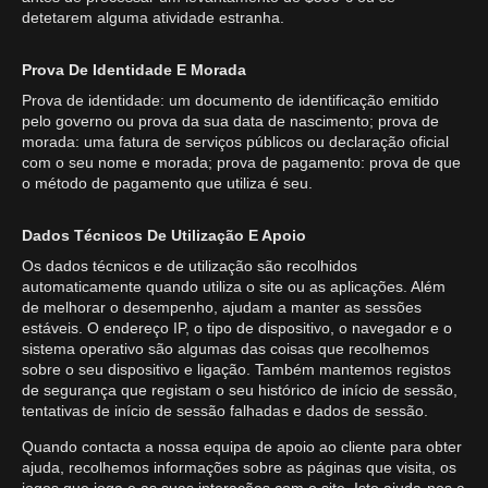
detetarem alguma atividade estranha.
Prova De Identidade E Morada
Prova de identidade: um documento de identificação emitido
pelo governo ou prova da sua data de nascimento; prova de
morada: uma fatura de serviços públicos ou declaração oficial
com o seu nome e morada; prova de pagamento: prova de que
o método de pagamento que utiliza é seu.
Dados Técnicos De Utilização E Apoio
Os dados técnicos e de utilização são recolhidos
automaticamente quando utiliza o site ou as aplicações. Além
de melhorar o desempenho, ajudam a manter as sessões
estáveis. O endereço IP, o tipo de dispositivo, o navegador e o
sistema operativo são algumas das coisas que recolhemos
sobre o seu dispositivo e ligação. Também mantemos registos
de segurança que registam o seu histórico de início de sessão,
tentativas de início de sessão falhadas e dados de sessão.
Quando contacta a nossa equipa de apoio ao cliente para obter
ajuda, recolhemos informações sobre as páginas que visita, os
jogos que joga e as suas interações com o site. Isto ajuda-nos a