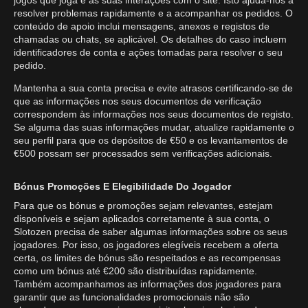
resolver problemas rapidamente e a acompanhar os pedidos. O
conteúdo de apoio inclui mensagens, anexos e registos de
chamadas ou chats, se aplicável. Os detalhes do caso incluem
identificadores de conta e ações tomadas para resolver o seu
pedido.
Mantenha a sua conta precisa e evite atrasos certificando-se de
que as informações nos seus documentos de verificação
correspondem às informações nos seus documentos de registo.
Se alguma das suas informações mudar, atualize rapidamente o
seu perfil para que os depósitos de €50 e os levantamentos de
€500 possam ser processados sem verificações adicionais.
Bónus Promoções E Elegibilidade Do Jogador
Para que os bónus e promoções sejam relevantes, estejam
disponíveis e sejam aplicados corretamente à sua conta, o
Slotozen precisa de saber algumas informações sobre os seus
jogadores. Por isso, os jogadores elegíveis recebem a oferta
certa, os limites de bónus são respeitados e as recompensas
como um bónus até €200 são distribuídas rapidamente.
Também acompanhamos as informações dos jogadores para
garantir que as funcionalidades promocionais não são