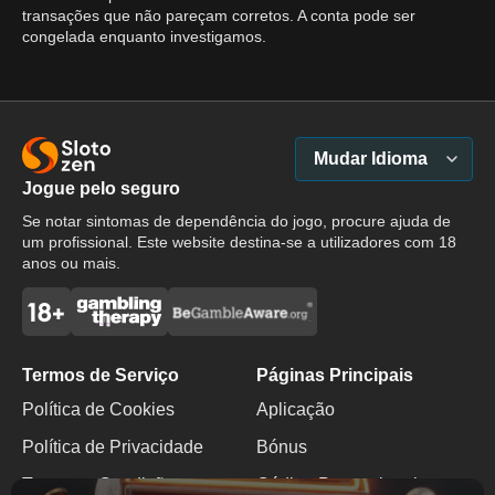
transações que não pareçam corretos. A conta pode ser
congelada enquanto investigamos.
Mudar Idioma
Jogue pelo seguro
Se notar sintomas de dependência do jogo, procure ajuda de
um profissional. Este website destina-se a utilizadores com 18
anos ou mais.
Termos de Serviço
Páginas Principais
Política de Cookies
Aplicação
Política de Privacidade
Bónus
Termos e Condições
Código Promocional