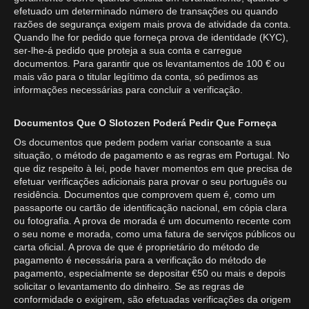
efetuado um determinado número de transações ou quando
razões de segurança exigem mais prova de atividade da conta.
Quando lhe for pedido que forneça prova de identidade (KYC),
ser-lhe-á pedido que proteja a sua conta e carregue
documentos. Para garantir que os levantamentos de 100 € ou
mais vão para o titular legítimo da conta, só pedimos as
informações necessárias para concluir a verificação.
Documentos Que O Slotozen Poderá Pedir Que Forneça
Os documentos que pedem podem variar consoante a sua
situação, o método de pagamento e as regras em Portugal. No
que diz respeito à lei, pode haver momentos em que precisa de
efetuar verificações adicionais para provar o seu português ou
residência. Documentos que comprovem quem é, como um
passaporte ou cartão de identificação nacional, em cópia clara
ou fotografia. A prova de morada é um documento recente com
o seu nome e morada, como uma fatura de serviços públicos ou
carta oficial. A prova de que é proprietário do método de
pagamento é necessária para a verificação do método de
pagamento, especialmente se depositar €50 ou mais e depois
solicitar o levantamento do dinheiro. Se as regras de
conformidade o exigirem, são efetuadas verificações da origem