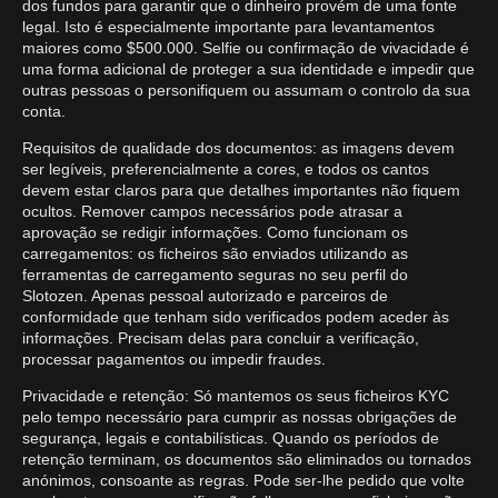
dos fundos para garantir que o dinheiro provém de uma fonte
legal. Isto é especialmente importante para levantamentos
maiores como $500.000. Selfie ou confirmação de vivacidade é
uma forma adicional de proteger a sua identidade e impedir que
outras pessoas o personifiquem ou assumam o controlo da sua
conta.
Requisitos de qualidade dos documentos: as imagens devem
ser legíveis, preferencialmente a cores, e todos os cantos
devem estar claros para que detalhes importantes não fiquem
ocultos. Remover campos necessários pode atrasar a
aprovação se redigir informações. Como funcionam os
carregamentos: os ficheiros são enviados utilizando as
ferramentas de carregamento seguras no seu perfil do
Slotozen. Apenas pessoal autorizado e parceiros de
conformidade que tenham sido verificados podem aceder às
informações. Precisam delas para concluir a verificação,
processar pagamentos ou impedir fraudes.
Privacidade e retenção: Só mantemos os seus ficheiros KYC
pelo tempo necessário para cumprir as nossas obrigações de
segurança, legais e contabilísticas. Quando os períodos de
retenção terminam, os documentos são eliminados ou tornados
anónimos, consoante as regras. Pode ser-lhe pedido que volte