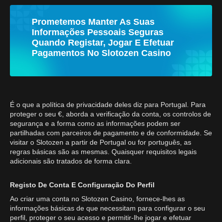
Prometemos Manter As Suas
Informações Pessoais Seguras
Quando Registar, Jogar E Efetuar
Pagamentos No Slotozen Casino
É o que a política de privacidade deles diz para Portugal. Para
proteger o seu €, aborda a verificação da conta, os controlos de
segurança e a forma como as informações podem ser
partilhadas com parceiros de pagamento e de conformidade. Se
visitar o Slotozen a partir de Portugal ou for português, as
regras básicas são as mesmas. Quaisquer requisitos legais
adicionais são tratados de forma clara.
Registo De Conta E Configuração Do Perfil
Ao criar uma conta no Slotozen Casino, fornece-lhes as
informações básicas de que necessitam para configurar o seu
perfil, proteger o seu acesso e permitir-lhe jogar e efetuar