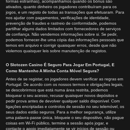
formas estranhas), acompanhamos quando os bónus são
ativados, quanto dinheiro os jogadores contribuíram para os
jogos, e um registo de todas as transações que efetuaram. Para
nos ajudar com pagamentos, verificações de identidade,
prevenção de fraudes e rastreio de conformidade, podemos
partilhar alguns dados limitados com fornecedores de serviços
de confiança. Não vendemos informações sobre si. Se pedir,
podemos fornecer-lhe uma cópia das informações pessoais que
temos em arquivo e corrigir quaisquer erros, desde que não
violemos quaisquer leis sobre manutenção de registos.
O Slotozen Casino É Seguro Para Jogar Em Portugal, E
Como Mantenho A Minha Conta Móvel Segura?
Antes de se registar, os jogadores devem verificar as regras em
Portugal. De acordo com os nossos termos e obrigações legais,
se descobrirmos que está numa área restrita, podemos
bloquear o seu acesso, recusar quaisquer novos depósitos e
pedir prova antes de devolver qualquer saldo disponível. Com
ligações encriptadas e controlos de sessão no seu telemóvel, os
seus dados estão seguros. Para a melhor segurança, utilize
uma palavra-passe única, bloqueie o seu dispositivo, não pague
coisas em Wi-Fi público, termine a sessão após jogar, e
contacte o apoio imediatamente se vir inícios de sessão ou