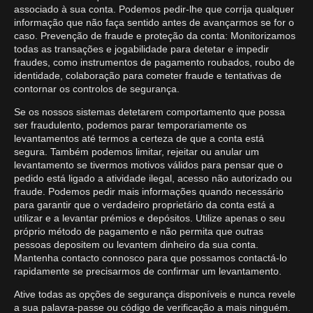
associado à sua conta. Podemos pedir-lhe que corrija qualquer
informação que não faça sentido antes de avançarmos se for o
caso. Prevenção de fraude e proteção da conta: Monitorizamos
todas as transações e jogabilidade para detetar e impedir
fraudes, como instrumentos de pagamento roubados, roubo de
identidade, colaboração para cometer fraude e tentativas de
contornar os controlos de segurança.
Se os nossos sistemas detetarem comportamento que possa
ser fraudulento, podemos parar temporariamente os
levantamentos até termos a certeza de que a conta está
segura. Também podemos limitar, rejeitar ou anular um
levantamento se tivermos motivos válidos para pensar que o
pedido está ligado a atividade ilegal, acesso não autorizado ou
fraude. Podemos pedir mais informações quando necessário
para garantir que o verdadeiro proprietário da conta está a
utilizar e a levantar prémios e depósitos. Utilize apenas o seu
próprio método de pagamento e não permita que outras
pessoas depositem ou levantem dinheiro da sua conta.
Mantenha contacto connosco para que possamos contactá-lo
rapidamente se precisarmos de confirmar um levantamento.
Ative todas as opções de segurança disponíveis e nunca revele
a sua palavra-passe ou código de verificação a mais ninguém.