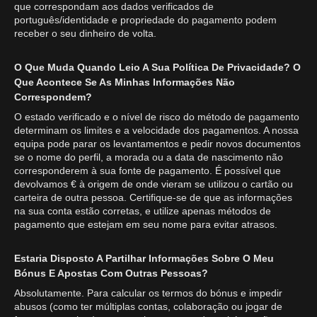
que correspondam aos dados verificados de
português/identidade e propriedade do pagamento podem
receber o seu dinheiro de volta.
O Que Muda Quando Leio A Sua Política De Privacidade? O
Que Acontece Se As Minhas Informações Não
Correspondem?
O estado verificado e o nível de risco do método de pagamento
determinam os limites e a velocidade dos pagamentos. A nossa
equipa pode parar os levantamentos e pedir novos documentos
se o nome do perfil, a morada ou a data de nascimento não
corresponderem à sua fonte de pagamento. É possível que
devolvamos € à origem de onde vieram se utilizou o cartão ou
carteira de outra pessoa. Certifique-se de que as informações
na sua conta estão corretas, e utilize apenas métodos de
pagamento que estejam em seu nome para evitar atrasos.
Estaria Disposto A Partilhar Informações Sobre O Meu
Bónus E Apostas Com Outras Pessoas?
Absolutamente. Para calcular os termos do bónus e impedir
abusos (como ter múltiplas contas, colaboração ou jogar de