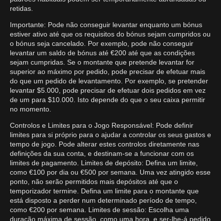
retidas.
Importante: Pode não conseguir levantar enquanto um bónus
estiver ativo até que os requisitos do bónus sejam cumpridos ou
o bónus seja cancelado. Por exemplo, pode não conseguir
levantar um saldo de bónus até €200 até que as condições
sejam cumpridas. Se o montante que pretende levantar for
superior ao máximo por pedido, pode precisar de efetuar mais
do que um pedido de levantamento. Por exemplo, se pretender
levantar $5.000, pode precisar de efetuar dois pedidos em vez
de um para $10.000. Isto depende do que o seu caixa permitir
no momento.
Controlos e Limites para o Jogo Responsável: Pode definir
limites para si próprio para o ajudar a controlar os seus gastos e
tempo de jogo. Pode alterar estes controlos diretamente nas
definições da sua conta, e destinam-se a funcionar com os
limites de pagamento. Limites de depósito: Defina um limite,
como €100 por dia ou €500 por semana. Uma vez atingido esse
ponto, não serão permitidos mais depósitos até que o
temporizador termine. Defina um limite para o montante que
está disposto a perder num determinado período de tempo,
como €200 por semana. Limites de sessão: Escolha uma
duração máxima de sessão, como uma hora, e ser-lhe-á pedido