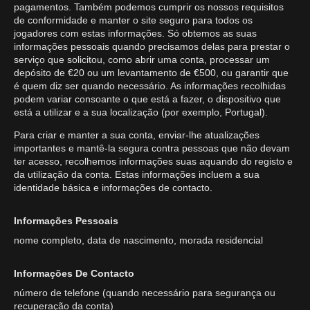
pagamentos. Também podemos cumprir os nossos requisitos
de conformidade e manter o site seguro para todos os
jogadores com estas informações. Só obtemos as suas
informações pessoais quando precisamos delas para prestar o
serviço que solicitou, como abrir uma conta, processar um
depósito de €20 ou um levantamento de €500, ou garantir que
é quem diz ser quando necessário. As informações recolhidas
podem variar consoante o que está a fazer, o dispositivo que
está a utilizar e a sua localização (por exemplo, Portugal).
Para criar e manter a sua conta, enviar-lhe atualizações
importantes e mantê-la segura contra pessoas que não devam
ter acesso, recolhemos informações suas aquando do registo e
da utilização da conta. Estas informações incluem a sua
identidade básica e informações de contacto.
Informações Pessoais
nome completo, data de nascimento, morada residencial
Informações De Contacto
número de telefone (quando necessário para segurança ou
recuperação da conta)