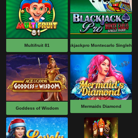
Multifruit 81
Blackjackpro Montecarlo Singlehan
Mermaids Diamond
Goddess of Wisdom