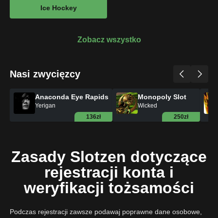
Ice Hockey
Zobacz wszystko
Nasi zwycięzcy
Anaconda Eye Rapids
Monopoly Slot
Yerigan
Wicked
136zł
250zł
Zasady Slotzen dotyczące
rejestracji konta i
weryfikacji tożsamości
Podczas rejestracji zawsze podawaj poprawne dane osobowe,