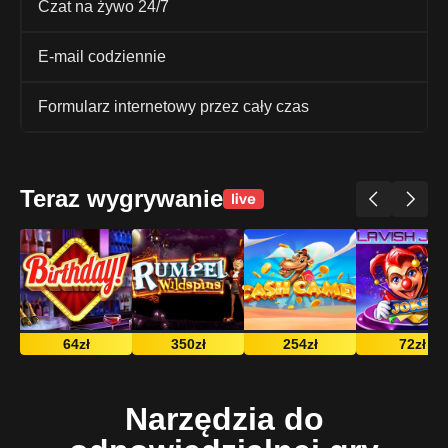
Czat na żywo 24/7
E-mail codziennie
Formularz internetowy przez cały czas
Teraz wygrywanie
64zł
350zł
254zł
72zł
Narzędzia do