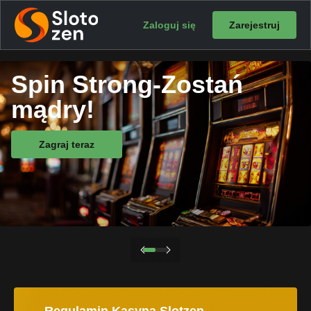
Zaloguj się
Zarejestruj
Spin Strong-Zostań
mądry!
Zagraj teraz
Regulamin Kasyna Slotzen