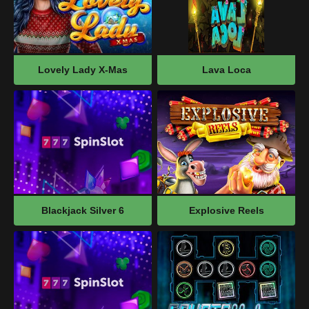
Lovely Lady X-Mas
Lady In Red
Blackjack Silver 6
Explosive Reels