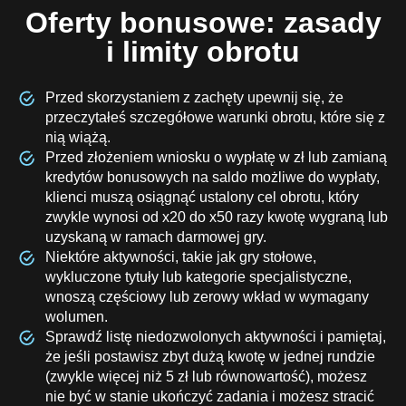
Oferty bonusowe: zasady
i limity obrotu
Przed skorzystaniem z zachęty upewnij się, że
przeczytałeś szczegółowe warunki obrotu, które się z
nią wiążą.
Przed złożeniem wniosku o wypłatę w zł lub zamianą
kredytów bonusowych na saldo możliwe do wypłaty,
klienci muszą osiągnąć ustalony cel obrotu, który
zwykle wynosi od x20 do x50 razy kwotę wygraną lub
uzyskaną w ramach darmowej gry.
Niektóre aktywności, takie jak gry stołowe,
wykluczone tytuły lub kategorie specjalistyczne,
wnoszą częściowy lub zerowy wkład w wymagany
wolumen.
Sprawdź listę niedozwolonych aktywności i pamiętaj,
że jeśli postawisz zbyt dużą kwotę w jednej rundzie
(zwykle więcej niż 5 zł lub równowartość), możesz
nie być w stanie ukończyć zadania i możesz stracić