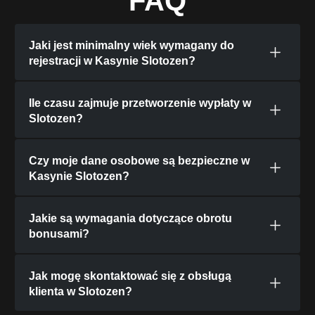
FAQ
Jaki jest minimalny wiek wymagany do
rejestracji w Kasynie Slotozen?
Ile czasu zajmuje przetworzenie wypłaty w
Slotozen?
Czy moje dane osobowe są bezpieczne w
Kasynie Slotozen?
Jakie są wymagania dotyczące obrotu
bonusami?
Jak mogę skontaktować się z obsługą
klienta w Slotozen?