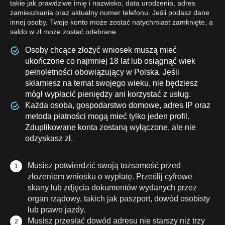
takie jak prawdziwe imię i nazwisko, data urodzenia, adres
zamieszkania oraz aktualny numer telefonu. Jeśli podasz dane
innej osoby, Twoje konto może zostać natychmiast zamknięte, a
saldo w zł może zostać odebrane.
Osoby chcące złożyć wniosek muszą mieć
ukończone co najmniej 18 lat lub osiągnąć wiek
pełnoletności obowiązujący w Polska. Jeśli
skłamiesz na temat swojego wieku, nie będziesz
mógł wypłacić pieniędzy ani korzystać z usług.
Każda osoba, gospodarstwo domowe, adres IP oraz
metoda płatności mogą mieć tylko jeden profil.
Zduplikowane konta zostaną wyłączone, ale nie
odzyskasz zł.
Musisz potwierdzić swoją tożsamość przed
złożeniem wniosku o wypłatę. Prześlij cyfrowe
skany lub zdjęcia dokumentów wydanych przez
organ rządowy, takich jak paszport, dowód osobisty
lub prawo jazdy.
Musisz przesłać dowód adresu nie starszy niż trzy