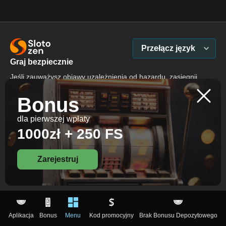
Przełącz język
Graj bezpiecznie
Jeśli zauważysz objawy uzależnienia od hazardu, zasięgnij
pomocy u specjalisty. Ta strona internetowa jest przeznaczona
dla użytkowników w wieku 18 lat i starszych.
Bonus
dla pierwszej wpłaty
1000zł + 250 FS
Regulamin
Najpopularniejsze strony
Zarejestruj
Polityka plików cookie
Aplikacja
Polityka prywatności
Bonus
Regulamin
Kod promocyjny
Odpowiedzialna gra
Brak Bonusu
Aplikacja
Bonus
Menu
Kod promocyjny
Brak Bonusu Depozytowego
Depozytowego