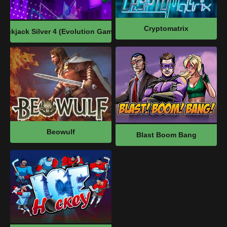
Cryptomatrix
lackjack Silver 4 (Evolution Gaming)
Beowulf
Blast Boom Bang