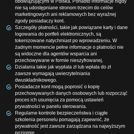
obowiązującymi w Polska. Ponadto informacje nigdy
nie są udostępniane stronom trzecim do celów
marketingowych ani reklamowych bez wyraźnej
zgody posiadaczy kont.
Szczegóły płatności, takie jak powiązane karty i dane
logowania do portfeli elektronicznych, są
tokenizowane natychmiast po wprowadzeniu. W
żadnym momencie pełne informacje o płatności nie
są widoczne dla agentów wsparcia ani
przechowywane w formie nieszyfrowanej.
Działania takie jak wypłata zł lub wpłata do zł
zawsze wymagają uwierzytelniania
dwuskładnikowego.
Posiadacze kont mogą poprosić o kopię
przechowywanych danych osobowych lub rozpocząć
proces ich usunięcia za pomocą ustawień
prywatności w panelu sterowania.
Regularne kontrole bezpieczeństwa i ciągłe
szkolenia personelu pomagają zapewnić, że
prywatność jest zawsze zarządzana na najwyższym
poziomie.