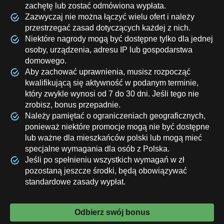
zachętę lub zostać odmówiona wypłata.
Zazwyczaj nie można łączyć wielu ofert i należy
przestrzegać zasad dotyczących każdej z nich.
Niektóre nagrody mogą być dostępne tylko dla jednej
osoby, urządzenia, adresu IP lub gospodarstwa
domowego.
Aby zachować uprawnienia, musisz rozpocząć
kwalifikującą się aktywność w podanym terminie,
który zwykle wynosi od 7 do 30 dni. Jeśli tego nie
zrobisz, bonus przepadnie.
Należy pamiętać o ograniczeniach geograficznych,
ponieważ niektóre promocje mogą nie być dostępne
lub ważne dla mieszkańców polski lub mogą mieć
specjalne wymagania dla osób z Polska.
Jeśli po spełnieniu wszystkich wymagań w zł
pozostaną jeszcze środki, będą obowiązywać
standardowe zasady wypłat.
Odbierz swój bonus