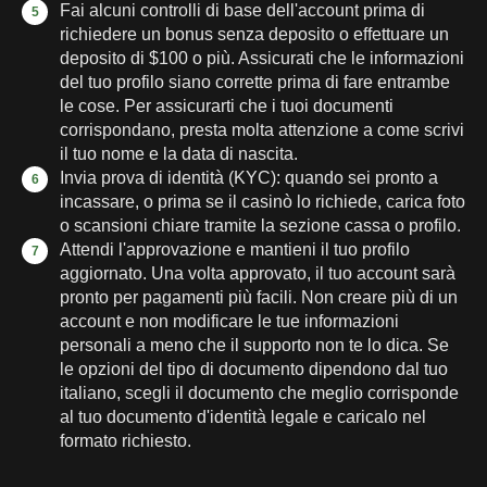
Fai alcuni controlli di base dell'account prima di
richiedere un bonus senza deposito o effettuare un
deposito di $100 o più. Assicurati che le informazioni
del tuo profilo siano corrette prima di fare entrambe
le cose. Per assicurarti che i tuoi documenti
corrispondano, presta molta attenzione a come scrivi
il tuo nome e la data di nascita.
Invia prova di identità (KYC): quando sei pronto a
incassare, o prima se il casinò lo richiede, carica foto
o scansioni chiare tramite la sezione cassa o profilo.
Attendi l'approvazione e mantieni il tuo profilo
aggiornato. Una volta approvato, il tuo account sarà
pronto per pagamenti più facili. Non creare più di un
account e non modificare le tue informazioni
personali a meno che il supporto non te lo dica. Se
le opzioni del tipo di documento dipendono dal tuo
italiano, scegli il documento che meglio corrisponde
al tuo documento d'identità legale e caricalo nel
formato richiesto.