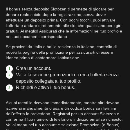
Il bonus senza deposito Slotozen ti permette di giocare per
denaro reale subito dopo la registrazione, senza dover
effettuare un deposito prima. Con pochi tocchi, puoi attivare
l'offerta e andare direttamente alle slot che qualificano per i giri
gratuiti. Al meglio! Assicurati che le informazioni nel tuo profilo e
nei tuoi documenti corrispondano.
Se provieni da Italia o hai la residenza in italiano, controlla di
nuovo la pagina della promozione per assicurarti di essere
idoneo prima di confermare l'attivazione.
Crea un account.
Vai alla sezione promozioni e cerca l'offerta senza
deposito collegata al tuo profilo.
Richiedi e attiva il tuo bonus.
Alcuni utenti lo ricevono immediatamente, mentre altri devono
iscriversi manualmente o usare un codice bonus se i termini
dell'offerta lo prevedono. Registrati per un account Slotozen e
conferma il tuo numero di telefono o indirizzo email se richiesto.
Vai al menu nel tuo account e seleziona Promozioni (o Bonus).