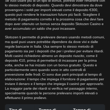
Se vuoi usare più di un tipo di bonus, potresti voler rimanere con
lo stesso metodo di deposito. Quando devi dimostrare da dove
provengono i soldi per importi elevati come il deposito €300,
questo può rendere le transazioni future più facili. Scegliere il
metodo di pagamento corretto è la prossima cosa che devi fare
dopo aver ottenuto un bonus senza deposito Slotozen Casino e
aver accumulato un saldo che puoi incassare.
Slotozen ti permette di prelevare denaro usando metodi comuni,
ma quali puoi usare potrebbe dipendere da dove vivi e dalle
regole bancarie in Italia. Usa sempre lo stesso metodo di
pagamento sia per i depositi che per i prelievi per evitare ritardi.
Molti casinò richiedono almeno un deposito riuscito, come il
deposito €10, prima di permetterti di incassare per la prima
volta, anche se hai iniziato con un bonus gratuito. Questo è
particolarmente vero quando sono in atto controlli di
prevenzione delle frodi. Ci sono due parti principali al tempo di
elaborazione: il tempo che impiega il fornitore di pagamento per
inviare il denaro e il tempo che impiega il casinò per approvarlo.
La maggior parte dei ritardi si verifica nel passaggio interno,
specialmente quando le persone prelevano importi elevati o
effettuano il primo prelievo.