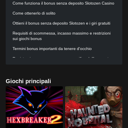
Come funziona il bonus senza deposito Slotozen Casino
Come ottenerlo di solito
Ottieni il bonus senza deposito Slotozen e i giri gratuiti
Requisiti di scommessa, incasso massimo e restrizioni
sui giochi bonus
Termini bonus importanti da tenere d'occhio
Registrazione passo per passo e verifica dell'account su
Slotozen
Opzioni di deposito su Slotozen: carte, portafogli
elettronici, criptovalute e servizi bancari locali
Giochi principali