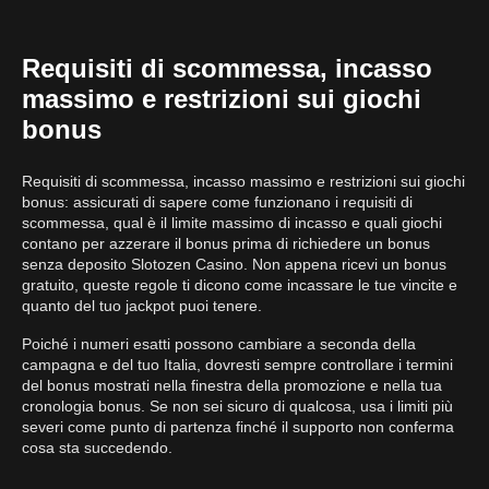
Requisiti di scommessa, incasso
massimo e restrizioni sui giochi
bonus
Requisiti di scommessa, incasso massimo e restrizioni sui giochi
bonus: assicurati di sapere come funzionano i requisiti di
scommessa, qual è il limite massimo di incasso e quali giochi
contano per azzerare il bonus prima di richiedere un bonus
senza deposito Slotozen Casino. Non appena ricevi un bonus
gratuito, queste regole ti dicono come incassare le tue vincite e
quanto del tuo jackpot puoi tenere.
Poiché i numeri esatti possono cambiare a seconda della
campagna e del tuo Italia, dovresti sempre controllare i termini
del bonus mostrati nella finestra della promozione e nella tua
cronologia bonus. Se non sei sicuro di qualcosa, usa i limiti più
severi come punto di partenza finché il supporto non conferma
cosa sta succedendo.