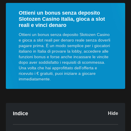
Ottieni un bonus senza deposito
Slotozen Casino Italia, gioca a slot
reali e vinci denaro
Ottieni un bonus senza deposito Slotozen Casino
e gioca a slot reali per denaro reale senza doverli
pagare prima. È un modo semplice per i giocatori
italiano in Italia di provare la lobby, accedere alle
funzioni bonus e forse anche incassare le vincite
dopo aver soddisfatto i requisiti di scommessa.
Una volta che hai approfittato dell'offerta e
ricevuto i € gratuiti, puoi iniziare a giocare
immediatamente.
Indice
Hide