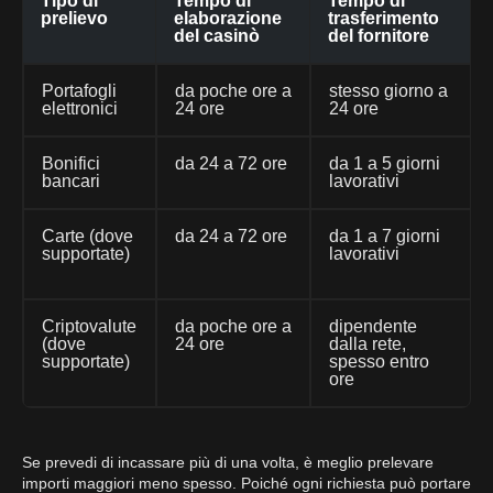
Tipo di
Tempo di
Tempo di
prelievo
elaborazione
trasferimento
del casinò
del fornitore
Portafogli
da poche ore a
stesso giorno a
elettronici
24 ore
24 ore
Bonifici
da 24 a 72 ore
da 1 a 5 giorni
bancari
lavorativi
Carte (dove
da 24 a 72 ore
da 1 a 7 giorni
supportate)
lavorativi
Criptovalute
da poche ore a
dipendente
(dove
24 ore
dalla rete,
supportate)
spesso entro
ore
Se prevedi di incassare più di una volta, è meglio prelevare
importi maggiori meno spesso. Poiché ogni richiesta può portare