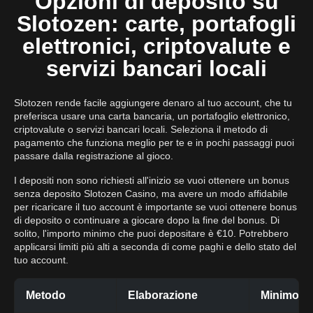
Opzioni di deposito su
Slotozen: carte, portafogli
elettronici, criptovalute e
servizi bancari locali
Slotozen rende facile aggiungere denaro al tuo account, che tu
preferisca usare una carta bancaria, un portafoglio elettronico,
criptovalute o servizi bancari locali. Seleziona il metodo di
pagamento che funziona meglio per te e in pochi passaggi puoi
passare dalla registrazione al gioco.
I depositi non sono richiesti all'inizio se vuoi ottenere un bonus
senza deposito Slotozen Casino, ma avere un modo affidabile
per ricaricare il tuo account è importante se vuoi ottenere bonus
di deposito o continuare a giocare dopo la fine del bonus. Di
solito, l'importo minimo che puoi depositare è €10. Potrebbero
applicarsi limiti più alti a seconda di come paghi e dello stato del
tuo account.
Metodo
Elaborazione
Minimo