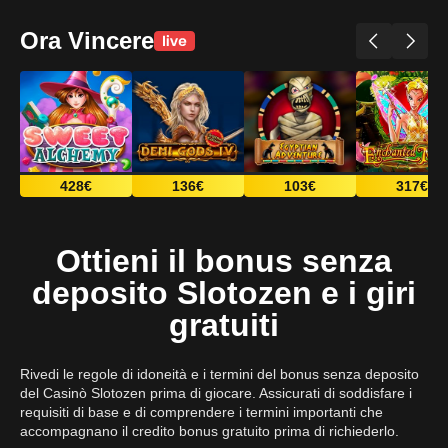
Ora Vincere
428€
136€
103€
317€
Ottieni il bonus senza
deposito Slotozen e i giri
gratuiti
Rivedi le regole di idoneità e i termini del bonus senza deposito
del Casinò Slotozen prima di giocare. Assicurati di soddisfare i
requisiti di base e di comprendere i termini importanti che
accompagnano il credito bonus gratuito prima di richiederlo.