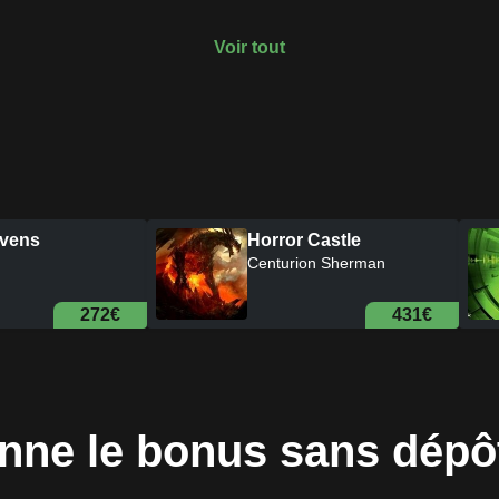
Voir tout
enocat
Wild Sevens
ocker
Serena
403€
272€
ne le bonus sans dépô