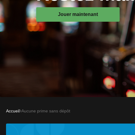
Jouer maintenant
Accueil
Aucune prime sans dépôt