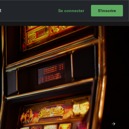
t
Se connecter
S'inscrire