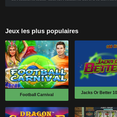
Inscription et vérification de compte étape par étape che
Options de dépôt chez Slotozen : cartes, portefeuilles é
Jeux les plus populaires
Jacks Or Better 1
Football Carnival