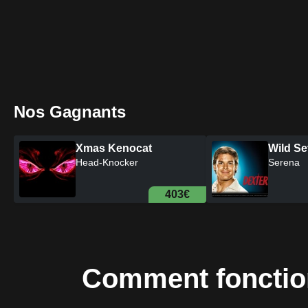
Nos Gagnants
S.O.S!
Xmas K
Architect
Head-Kn
268€
Comment fonction