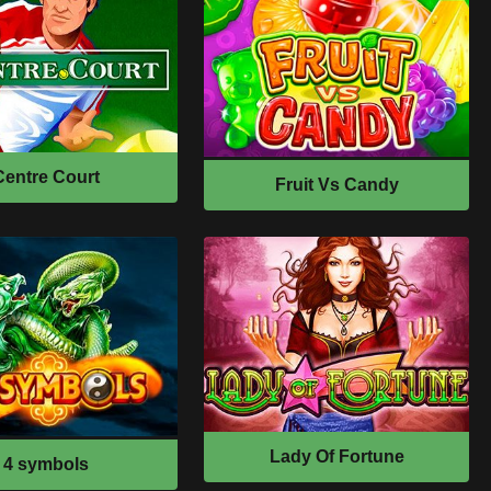
Centre Court
Fruit Vs Candy
Lady Of Fortune
4 symbols