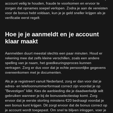
account veilig te houden, fraude te voorkomen en ervoor te
zorgen dat opnames soepel verlopen. Zodra je aan de vereisten
voor de bonus hebt voldaan, kun je je geld sneller krijgen als je
verificatie eerst regelt.
Hoe je je aanmeldt en je account
klaar maakt
Aanmelden duurt meestal slechts een paar minuten. Houd er
rekening mee dat zelfs kleine verschillen, zoals een andere
spelling van je naam, het goedkeuringsproces kunnen
vertragen. Zorg er dus voor dat je echte persoonlijke gegevens
overeenkomen met je documenten.
Als je je registreert vanuit Nederland, zorg er dan voor dat je
adres- en telefoonnummerformaat correct zijn voordat je op
"Bevestigen" klikt. Kies de aanbieding die je daadwerkelijk wilt
gebruiken wanneer je bij de bonusselectiestap komt. Zorg
ervoor dat je eerste storting minstens €20 bedraagt voordat je
een bonus kunt krijgen. Dit zorgt ervoor dat de bonus correct op
je account wordt toegepast. Om snel te blijven inloggen, voer je