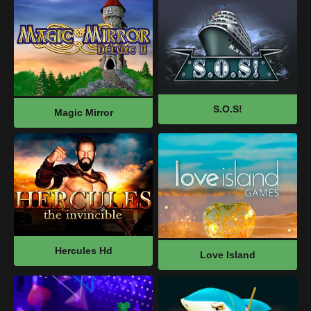
S.O.S!
Magic Mirror
Hercules Hd
Love Island