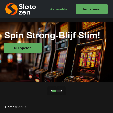
Aanmelden
Registreren
Spin Strong-Blijf Slim!
Nu spelen
Home
Bonus