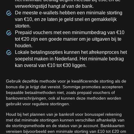
verwerkingstijd hangt af van de bank.
De meeste e-wallets hebben een minimale storting
van €10, en ze laten je geld snel en gemakkelijk
storten.
Prepaid vouchers met een minimumbedrag van €10
tot €20 zijn een goede manier om je uitgaven bij te
houden.
Lokale betalingsopties kunnen het afrekenproces het
soepelst maken in Nederland. Het minimale bedrag
kan overal van €10 tot €30 liggen.
Gebruik dezelfde methode voor je kwalificerende storting als de
bonus die je krijgt dat vereist. Sommige promoties accepteren
bepaalde betaalmethoden niet, zoals prepaid vouchers of
bankoverschrijvingen, ook al kunnen deze methoden worden
gebruikt voor reguliere stortingen.
Houd bij het plannen van je bankroll voor bonusspel rekening
met dat minimale stortingen kunnen verschillen afhankelijk van
de stortingsmethode en de status van je account. Bankkaarten
vereisen bijvoorbeeld een minimale storting van £10 tot £20 om