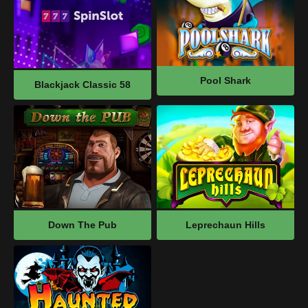
Pool Shark
Blackjack Classic 58
Down The Pub
Leprechaun Hills