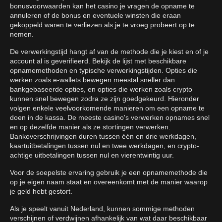
bonusvoorwaarden kan het casino je vragen de opname te
annuleren of de bonus en eventuele winsten die eraan
gekoppeld waren te verliezen als je te vroeg probeert op te
nemen.
De verwerkingstijd hangt af van de methode die je kiest en of je
account al is geverifieerd. Bekijk de lijst met beschikbare
opnamemethoden en typische verwerkingstijden. Opties die
werken zoals e-wallets bewegen meestal sneller dan
bankgebaseerde opties, en opties die werken zoals crypto
kunnen snel bewegen zodra ze zijn goedgekeurd. Hieronder
volgen enkele veelvoorkomende manieren om een opname te
doen in de kassa. De meeste casino's verwerken opnames snel
en op dezelfde manier als ze stortingen verwerken.
Bankoverschrijvingen duren tussen één en drie werkdagen,
kaartuitbetalingen tussen nul en twee werkdagen, en crypto-
achtige uitbetalingen tussen nul en vierentwintig uur.
Voor de soepelste ervaring gebruik je een opnamemethode die
op je eigen naam staat en overeenkomt met de manier waarop
je geld hebt gestort.
Als je speelt vanuit Nederland, kunnen sommige methoden
verschijnen of verdwijnen afhankelijk van wat daar beschikbaar