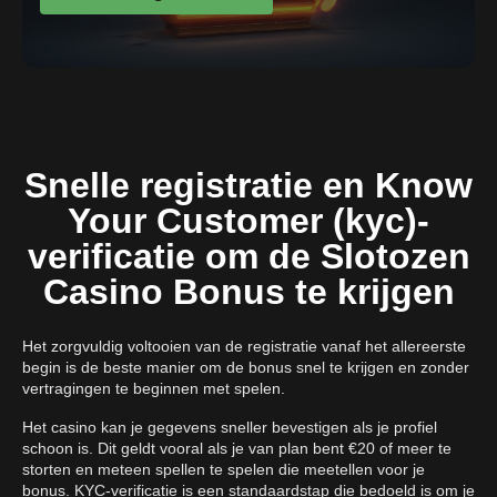
Snelle registratie en Know
Your Customer (kyc)-
verificatie om de Slotozen
Casino Bonus te krijgen
Het zorgvuldig voltooien van de registratie vanaf het allereerste
begin is de beste manier om de bonus snel te krijgen en zonder
vertragingen te beginnen met spelen.
Het casino kan je gegevens sneller bevestigen als je profiel
schoon is. Dit geldt vooral als je van plan bent €20 of meer te
storten en meteen spellen te spelen die meetellen voor je
bonus. KYC-verificatie is een standaardstap die bedoeld is om je