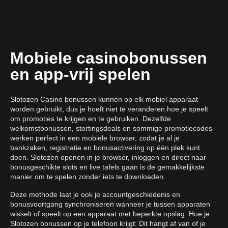
Mobiele casinobonussen
en app-vrij spelen
Slotozen Casino bonussen kunnen op elk mobiel apparaat
worden gebruikt, dus je hoeft niet te veranderen hoe je speelt
om promoties te krijgen en te gebruiken. Dezelfde
welkomstbonussen, stortingsdeals en sommige promotiecodes
werken perfect in een mobiele browser, zodat je al je
bankzaken, registratie en bonusactivering op één plek kunt
doen. Slotozen openen in je browser, inloggen en direct naar
bonusgeschikte slots en live tafels gaan is de gemakkelijkste
manier om te spelen zonder iets te downloaden.
Deze methode laat je ook je accountgeschiedenis en
bonusvoortgang synchroniseren wanneer je tussen apparaten
wisselt of speelt op een apparaat met beperkte opslag. Hoe je
Slotozen bonussen op je telefoon krijgt: Dit hangt af van of je