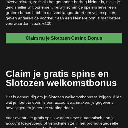
inzetvereisten, zelfs als het getoonde bedrag kleiner is, als je je
geld sneller wilt opnemen. Terwijl sommige spelers liever een
grotere bonus hebben die veel langer duurt om vrij te spelen,
geven anderen de voorkeur aan een kleinere bonus met betere
voorwaarden, zoals €100.
Claim nu je Slotozen Casino Bonus
Claim je gratis spins en
Slotozen welkomstbonus
Het is eenvoudig om je Slotozen welkomstbonus te krijgen. Alles
wat je hoeft te doen is een account aanmaken, je gegevens
bevestigen en je eerste storting doen.
Voor eventuele gratis spins worden deze automatisch aan je
account toegevoegd of verschijnen ze in het promotiegedeelte