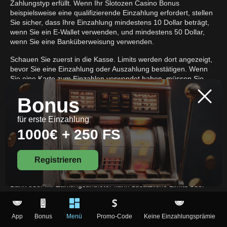
Zahlungstyp erfüllt. Wenn Ihr Slotozen Casino Bonus
beispielsweise eine qualifizierende Einzahlung erfordert, stellen
Sie sicher, dass Ihre Einzahlung mindestens 10 Dollar beträgt,
wenn Sie ein E-Wallet verwenden, und mindestens 50 Dollar,
wenn Sie eine Banküberweisung verwenden.
Schauen Sie zuerst in die Kasse. Limits werden dort angezeigt,
bevor Sie eine Einzahlung oder Auszahlung bestätigen. Wenn
Sie eine Karte zum Einzahlen verwendet haben, müssen Sie
möglicherweise dieselbe Karte verwenden, um bis zum
Einzahlungsbetrag abzuheben, bevor Sie eine andere Methode
Bonus
nutzen können. Planen Sie basierend auf dem
Mindestauszahlungsbetrag: Wenn der
für erste Einzahlung
Mindestauszahlungsbetrag €20 beträgt, stellen Sie sicher, dass
1000€ + 250 FS
der Betrag, den Sie abheben möchten, höher ist, um eine
Ablehnung zu vermeiden. Fordern Sie mehrere Auszahlungen
an, wie Auszahlung €3000 + Auszahlung €3000, anstatt einer
Registrieren
großen Anfrage, wenn Ihr Guthaben höher als das pro-
Transaktionslimit ist. Hinweis für Spieler aus Deutschland: Ihre
Bank oder Ihr Zahlungsanbieter kann zusätzliche Limits oder
Sicherheitsprüfungen über die Limits von Slotozen hinaus
hinzufügen. Dies gilt besonders für Einzahlungen von €2000
oder mehr.
App
Bonus
Menü
Promo-Code
Keine Einzahlungsprämie