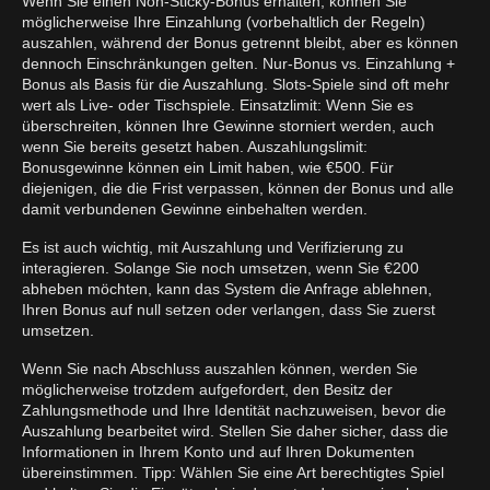
Wenn Sie einen Non-Sticky-Bonus erhalten, können Sie
möglicherweise Ihre Einzahlung (vorbehaltlich der Regeln)
auszahlen, während der Bonus getrennt bleibt, aber es können
dennoch Einschränkungen gelten. Nur-Bonus vs. Einzahlung +
Bonus als Basis für die Auszahlung. Slots-Spiele sind oft mehr
wert als Live- oder Tischspiele. Einsatzlimit: Wenn Sie es
überschreiten, können Ihre Gewinne storniert werden, auch
wenn Sie bereits gesetzt haben. Auszahlungslimit:
Bonusgewinne können ein Limit haben, wie €500. Für
diejenigen, die die Frist verpassen, können der Bonus und alle
damit verbundenen Gewinne einbehalten werden.
Es ist auch wichtig, mit Auszahlung und Verifizierung zu
interagieren. Solange Sie noch umsetzen, wenn Sie €200
abheben möchten, kann das System die Anfrage ablehnen,
Ihren Bonus auf null setzen oder verlangen, dass Sie zuerst
umsetzen.
Wenn Sie nach Abschluss auszahlen können, werden Sie
möglicherweise trotzdem aufgefordert, den Besitz der
Zahlungsmethode und Ihre Identität nachzuweisen, bevor die
Auszahlung bearbeitet wird. Stellen Sie daher sicher, dass die
Informationen in Ihrem Konto und auf Ihren Dokumenten
übereinstimmen. Tipp: Wählen Sie eine Art berechtigtes Spiel