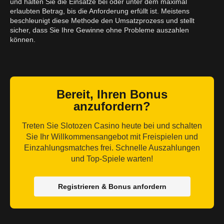
und halten Sie die Einsätze bei oder unter dem maximal
erlaubten Betrag, bis die Anforderung erfüllt ist. Meistens
beschleunigt diese Methode den Umsatzprozess und stellt
sicher, dass Sie Ihre Gewinne ohne Probleme auszahlen
können.
Bereit, Ihren Bonus
anzufordern?
Treten Sie Slotozen Casino heute bei und schalten
Sie Ihr Willkommensangebot mit Freispielen und
Einzahlungsmatches frei. Schnelle Auszahlungen
und Top-Spiele warten!
Registrieren & Bonus anfordern