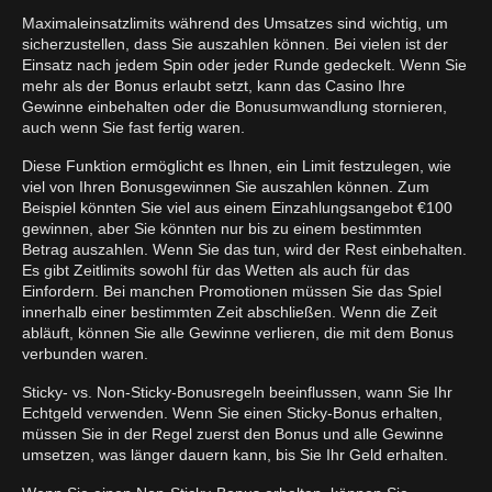
Maximaleinsatzlimits während des Umsatzes sind wichtig, um
sicherzustellen, dass Sie auszahlen können. Bei vielen ist der
Einsatz nach jedem Spin oder jeder Runde gedeckelt. Wenn Sie
mehr als der Bonus erlaubt setzt, kann das Casino Ihre
Gewinne einbehalten oder die Bonusumwandlung stornieren,
auch wenn Sie fast fertig waren.
Diese Funktion ermöglicht es Ihnen, ein Limit festzulegen, wie
viel von Ihren Bonusgewinnen Sie auszahlen können. Zum
Beispiel könnten Sie viel aus einem Einzahlungsangebot €100
gewinnen, aber Sie könnten nur bis zu einem bestimmten
Betrag auszahlen. Wenn Sie das tun, wird der Rest einbehalten.
Es gibt Zeitlimits sowohl für das Wetten als auch für das
Einfordern. Bei manchen Promotionen müssen Sie das Spiel
innerhalb einer bestimmten Zeit abschließen. Wenn die Zeit
abläuft, können Sie alle Gewinne verlieren, die mit dem Bonus
verbunden waren.
Sticky- vs. Non-Sticky-Bonusregeln beeinflussen, wann Sie Ihr
Echtgeld verwenden. Wenn Sie einen Sticky-Bonus erhalten,
müssen Sie in der Regel zuerst den Bonus und alle Gewinne
umsetzen, was länger dauern kann, bis Sie Ihr Geld erhalten.