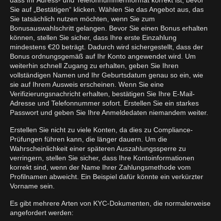
dass Ihr Adress- und Telefonnummernformat korrekt ist, bevor
Sie auf „Bestätigen“ klicken. Wählen Sie das Angebot aus, das
Sie tatsächlich nutzen möchten, wenn Sie zum
Bonusauswahlschritt gelangen. Bevor Sie einen Bonus erhalten
können, stellen Sie sicher, dass Ihre erste Einzahlung
mindestens €20 beträgt. Dadurch wird sichergestellt, dass der
Bonus ordnungsgemäß auf Ihr Konto angewendet wird. Um
weiterhin schnell Zugang zu erhalten, geben Sie Ihren
vollständigen Namen und Ihr Geburtsdatum genau so ein, wie
sie auf Ihrem Ausweis erscheinen. Wenn Sie eine
Verifizierungsnachricht erhalten, bestätigen Sie Ihre E-Mail-
Adresse und Telefonnummer sofort. Erstellen Sie ein starkes
Passwort und geben Sie Ihre Anmeldedaten niemandem weiter.
Erstellen Sie nicht zu viele Konten, da dies zu Compliance-
Prüfungen führen kann, die länger dauern. Um die
Wahrscheinlichkeit einer späteren Auszahlungssperre zu
verringern, stellen Sie sicher, dass Ihre Kontoinformationen
korrekt sind, wenn der Name Ihrer Zahlungsmethode vom
Profilnamen abweicht. Ein Beispiel dafür könnte ein verkürzter
Vorname sein.
Es gibt mehrere Arten von KYC-Dokumenten, die normalerweise
angefordert werden: