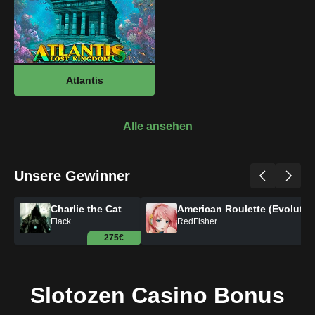
Atlantis
Alle ansehen
Unsere Gewinner
Charlie the Cat
American Roulette (Evoluti
Flack
RedFisher
275€
Slotozen Casino Bonus