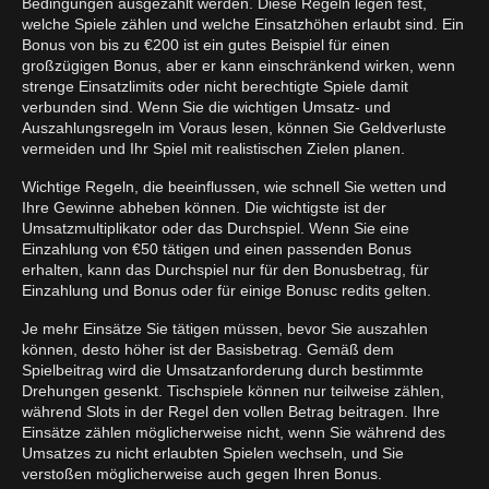
Bedingungen ausgezahlt werden. Diese Regeln legen fest,
welche Spiele zählen und welche Einsatzhöhen erlaubt sind. Ein
Bonus von bis zu €200 ist ein gutes Beispiel für einen
großzügigen Bonus, aber er kann einschränkend wirken, wenn
strenge Einsatzlimits oder nicht berechtigte Spiele damit
verbunden sind. Wenn Sie die wichtigen Umsatz- und
Auszahlungsregeln im Voraus lesen, können Sie Geldverluste
vermeiden und Ihr Spiel mit realistischen Zielen planen.
Wichtige Regeln, die beeinflussen, wie schnell Sie wetten und
Ihre Gewinne abheben können. Die wichtigste ist der
Umsatzmultiplikator oder das Durchspiel. Wenn Sie eine
Einzahlung von €50 tätigen und einen passenden Bonus
erhalten, kann das Durchspiel nur für den Bonusbetrag, für
Einzahlung und Bonus oder für einige Bonusc redits gelten.
Je mehr Einsätze Sie tätigen müssen, bevor Sie auszahlen
können, desto höher ist der Basisbetrag. Gemäß dem
Spielbeitrag wird die Umsatzanforderung durch bestimmte
Drehungen gesenkt. Tischspiele können nur teilweise zählen,
während Slots in der Regel den vollen Betrag beitragen. Ihre
Einsätze zählen möglicherweise nicht, wenn Sie während des
Umsatzes zu nicht erlaubten Spielen wechseln, und Sie
verstoßen möglicherweise auch gegen Ihren Bonus.