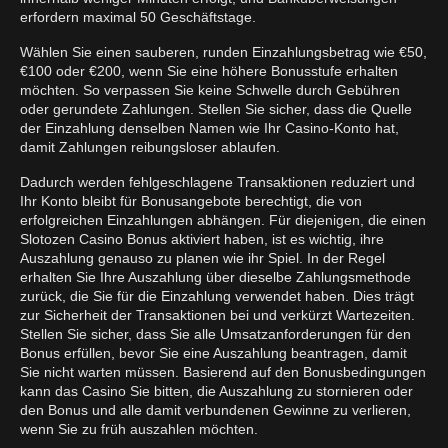
erfordern maximal 50 Geschäftstage.
Wählen Sie einen sauberen, runden Einzahlungsbetrag wie €50,
€100 oder €200, wenn Sie eine höhere Bonusstufe erhalten
möchten. So verpassen Sie keine Schwelle durch Gebühren
oder gerundete Zahlungen. Stellen Sie sicher, dass die Quelle
der Einzahlung denselben Namen wie Ihr Casino-Konto hat,
damit Zahlungen reibungsloser ablaufen.
Dadurch werden fehlgeschlagene Transaktionen reduziert und
Ihr Konto bleibt für Bonusangebote berechtigt, die von
erfolgreichen Einzahlungen abhängen. Für diejenigen, die einen
Slotozen Casino Bonus aktiviert haben, ist es wichtig, ihre
Auszahlung genauso zu planen wie ihr Spiel. In der Regel
erhalten Sie Ihre Auszahlung über dieselbe Zahlungsmethode
zurück, die Sie für die Einzahlung verwendet haben. Dies trägt
zur Sicherheit der Transaktionen bei und verkürzt Wartezeiten.
Stellen Sie sicher, dass Sie alle Umsatzanforderungen für den
Bonus erfüllen, bevor Sie eine Auszahlung beantragen, damit
Sie nicht warten müssen. Basierend auf den Bonusbedingungen
kann das Casino Sie bitten, die Auszahlung zu stornieren oder
den Bonus und alle damit verbundenen Gewinne zu verlieren,
wenn Sie zu früh auszahlen möchten.