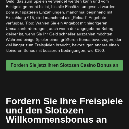
Geld, das zum Spielen verwendet werden kann und vom
Echtgeld getrennt bleibt, bis alle Einsätze umgesetzt wurden.
Boni auf späteren Einzahlungen, manchmal beginnend mit
Einzahlung €15, sind manchmal als „Reload“-Angebote
verfügbar. Tipp: Wählen Sie ein Angebot mit niedrigeren
Umsatzanforderungen, auch wenn der angegebene Betrag
kleiner ist, wenn Sie Ihr Geld schneller auszahlen möchten.
Während einige Spieler einen größeren Bonus bevorzugen, der
viel länger zum Freispielen braucht, bevorzugen andere einen
kleineren Bonus mit besseren Bedingungen, wie €100.
Fordern Sie jetzt Ihren Slotozen Casino Bonus an
Fordern Sie Ihre Freispiele
und den Slotozen
Willkommensbonus an