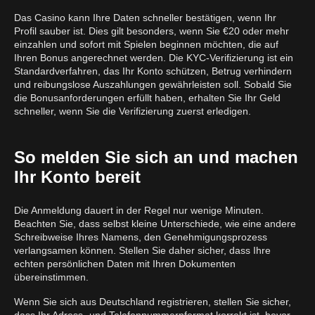
Das Casino kann Ihre Daten schneller bestätigen, wenn Ihr
Profil sauber ist. Dies gilt besonders, wenn Sie €20 oder mehr
einzahlen und sofort mit Spielen beginnen möchten, die auf
Ihren Bonus angerechnet werden. Die KYC-Verifizierung ist ein
Standardverfahren, das Ihr Konto schützen, Betrug verhindern
und reibungslose Auszahlungen gewährleisten soll. Sobald Sie
die Bonusanforderungen erfüllt haben, erhalten Sie Ihr Geld
schneller, wenn Sie die Verifizierung zuerst erledigen.
So melden Sie sich an und machen
Ihr Konto bereit
Die Anmeldung dauert in der Regel nur wenige Minuten.
Beachten Sie, dass selbst kleine Unterschiede, wie eine andere
Schreibweise Ihres Namens, den Genehmigungsprozess
verlangsamen können. Stellen Sie daher sicher, dass Ihre
echten persönlichen Daten mit Ihren Dokumenten
übereinstimmen.
Wenn Sie sich aus Deutschland registrieren, stellen Sie sicher,