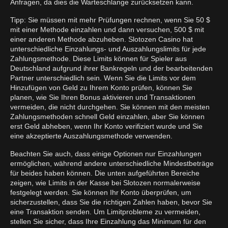
Anfragen, da dies die Warteschlange zurücksetzen kann.
Tipp: Sie müssen mit mehr Prüfungen rechnen, wenn Sie 50 $
mit einer Methode einzahlen und dann versuchen, 500 $ mit
einer anderen Methode abzuheben. Slotozen Casino hat
unterschiedliche Einzahlungs- und Auszahlungslimits für jede
Zahlungsmethode. Diese Limits können für Spieler aus
Deutschland aufgrund ihrer Bankregeln und der bearbeitenden
Partner unterschiedlich sein. Wenn Sie die Limits vor dem
Hinzufügen von Geld zu Ihrem Konto prüfen, können Sie
planen, wie Sie Ihren Bonus aktivieren und Transaktionen
vermeiden, die nicht durchgehen. Sie können mit den meisten
Zahlungsmethoden schnell Geld einzahlen, aber Sie können
erst Geld abheben, wenn Ihr Konto verifiziert wurde und Sie
eine akzeptierte Auszahlungsmethode verwenden.
Beachten Sie auch, dass einige Optionen nur Einzahlungen
ermöglichen, während andere unterschiedliche Mindestbeträge
für beides haben können. Die unten aufgeführten Bereiche
zeigen, wie Limits in der Kasse bei Slotozen normalerweise
festgelegt werden. Sie können Ihr Konto überprüfen, um
sicherzustellen, dass Sie die richtigen Zahlen haben, bevor Sie
eine Transaktion senden. Um Limitprobleme zu vermeiden,
stellen Sie sicher, dass Ihre Einzahlung das Minimum für den