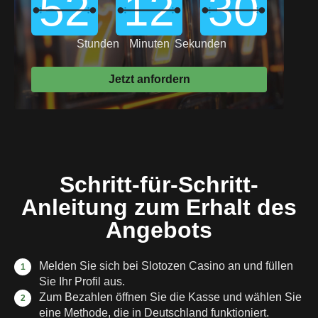
52
12
28
Stunden
Minuten
Sekunden
Jetzt anfordern
Schritt-für-Schritt-
Anleitung zum Erhalt des
Angebots
Melden Sie sich bei Slotozen Casino an und füllen
Sie Ihr Profil aus.
Zum Bezahlen öffnen Sie die Kasse und wählen Sie
eine Methode, die in Deutschland funktioniert.