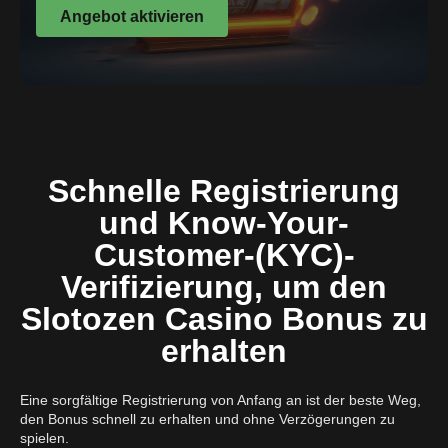
Angebot aktivieren
Schnelle Registrierung
und Know-Your-
Customer-(KYC)-
Verifizierung, um den
Slotozen Casino Bonus zu
erhalten
Eine sorgfältige Registrierung von Anfang an ist der beste Weg,
den Bonus schnell zu erhalten und ohne Verzögerungen zu
spielen.